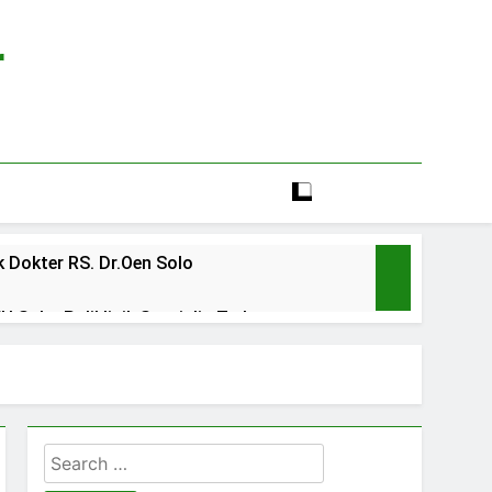
r
 Dokter RS. Dr.Oen Solo
 Solo: Poliklinik Spesialis Terbaru
line rs sarila husada sragen
lia Hati Wonogiri
Search
ien BPJS RSUD Banyumas
for: