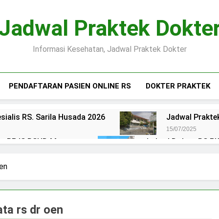
Jadwal Praktek Dokte
Informasi Kesehatan, Jadwal Praktek Dokter
PENDAFTARAN PASIEN ONLINE RS
DOKTER PRAKTEK
sialis RS. Sarila Husada 2026
Jadwal Praktek
15/07/2025
ien BPJS RSUD Margono
Jadwal Dokter RS PKU
15/07/2025
okter RS Maguan Husada Wonogiri
Daftar on
oen
15/07/2025
 Puri Asih Salatiga 2025
Jadwal Dokter RS Mu
15/07/2025
ata rs dr oen
en BPJS RSUD Bung Karno
Pendaftaran Pas