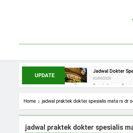
Skip
to
content
Jadwal Dokter Spe
UPDATE
01/04/2026
Pendaftaran Pas
15/07/2025
Jadwal Praktek D
Home
jadwal praktek dokter spesialis mata rs dr 
15/07/2025
Jadwal Dokter RS.
15/07/2025
jadwal praktek dokter spesialis m
Pendaftaran Pasi