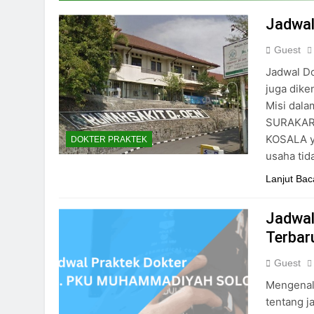
24/05/2024
Jadwal
Guest
Jadwal Do
juga dike
Misi dal
SURAKART
KOSALA y
DOKTER PRAKTEK
usaha tid
Lanjut Bac
Jadwal 
Terbar
Guest
Mengenal
tentang j