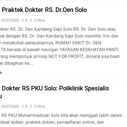
24/05/2024
 Praktek Dokter RS. Dr.Oen Solo
15/07/2025
0
2 Mins
kter RS. Dr. Oen Kandang Sapi Solo RS. Dr. Oen Solo atau
nal dengan RS. Dr. Oen Kandang Sapi Solo memiliki Visi dan
am melakukan pelayanannya. RUMAH SAKIT Dr. OEN
A berada di bawah naungan YAYASAN KESEHATAN PANTI
ang mempunyai prinsip NOT FOR PROFIT, dimana sisa hasil
ak dibagikan ke…
a
Dokter RS PKU Solo: Poliklinik Spesialis
u
15/07/2025
0
5 Mins
 RS PKU Muhammadiyah Solo kita akan menggali lebih dalam
adwal dokter, praktek dokter, pendaftaran online, dan