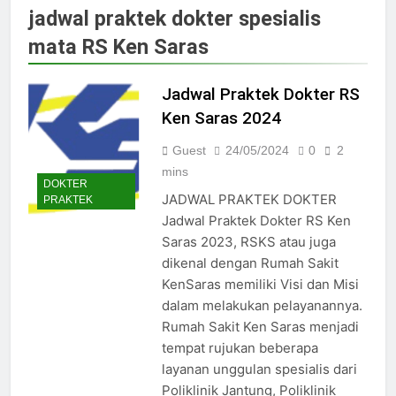
Jadwal Dokter RS PKU Solo:
jadwal praktek dokter spesialis
Poliklinik Spesialis Terbaru
mata RS Ken Saras
15/07/2025
Jadwal Praktek Dokter RS
Maguan Husada Wonogiri
Jadwal Praktek Dokter RS
15/07/2025
Ken Saras 2024
Daftar online rs sarila
husada sragen
Guest
24/05/2024
0
2
15/07/2025
mins
DOKTER
Jadwal Dokter RS. Puri Asih
JADWAL PRAKTEK DOKTER
PRAKTEK
Salatiga 2025
Jadwal Praktek Dokter RS Ken
15/07/2025
Saras 2023, RSKS atau juga
Jadwal Dokter RS Mulia
dikenal dengan Rumah Sakit
Hati Wonogiri
KenSaras memiliki Visi dan Misi
15/07/2025
Pendaftaran Pasien BPJS
dalam melakukan pelayanannya.
RSUD Bung Karno
Rumah Sakit Ken Saras menjadi
24/05/2024
tempat rujukan beberapa
Pendaftaran Pasien BPJS
layanan unggulan spesialis dari
RSUD Banyumas
Poliklinik Jantung, Poliklinik