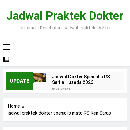
Skip
to
Jadwal Praktek Dokter
content
Informasi Kesehatan, Jadwal Praktek Dokter
Jadwal Dokter Spesialis RS.
UPDATE
Sarila Husada 2026
01/04/2026
Jadwal Praktek Dokter RS.
Dr.Oen Solo
Home
15/07/2025
jadwal praktek dokter spesialis mata RS Ken Saras
Pendaftaran Pasien BPJS
RSUD Margono
15/07/2025