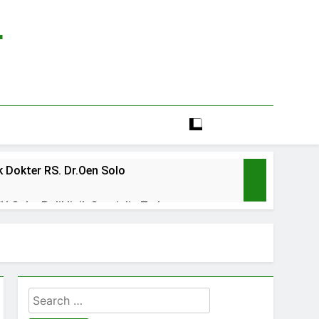
r
 Dokter RS. Dr.Oen Solo
 Solo: Poliklinik Spesialis Terbaru
line rs sarila husada sragen
lia Hati Wonogiri
Search
ien BPJS RSUD Banyumas
for: