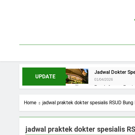
Skip
to
content
Jadwal Dokter Spe
UPDATE
01/04/2026
Pendaftaran Pas
15/07/2025
Jadwal Praktek D
Home
jadwal praktek dokter spesialis RSUD Bung
15/07/2025
Jadwal Dokter RS.
15/07/2025
jadwal praktek dokter spesialis 
Pendaftaran Pasi