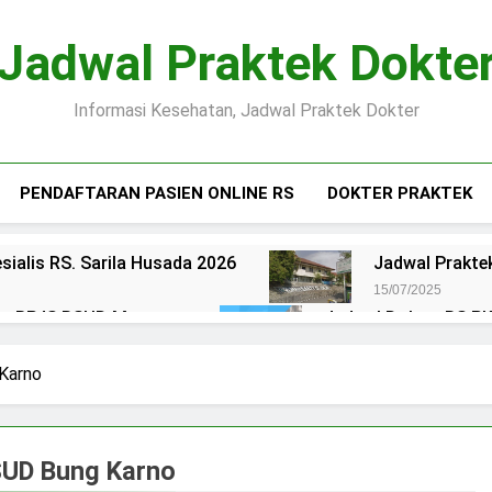
Jadwal Praktek Dokte
Informasi Kesehatan, Jadwal Praktek Dokter
PENDAFTARAN PASIEN ONLINE RS
DOKTER PRAKTEK
sialis RS. Sarila Husada 2026
Jadwal Praktek
15/07/2025
ien BPJS RSUD Margono
Jadwal Dokter RS PKU
15/07/2025
okter RS Maguan Husada Wonogiri
Daftar on
 Karno
15/07/2025
 Puri Asih Salatiga 2025
Jadwal Dokter RS Mu
15/07/2025
RSUD Bung Karno
en BPJS RSUD Bung Karno
Pendaftaran Pas