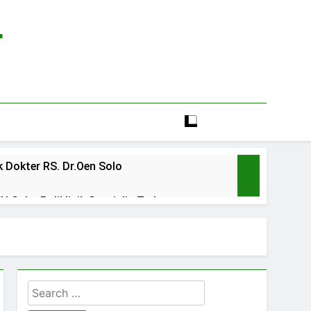
r
 Dokter RS. Dr.Oen Solo
 Solo: Poliklinik Spesialis Terbaru
line rs sarila husada sragen
lia Hati Wonogiri
Search
ien BPJS RSUD Banyumas
for: