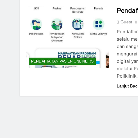
24/05/2024
Pendaf
Guest
Pendaftar
selalu m
dan sanga
mengurai 
digital y
PENDAFTARAN PASIEN ONLINE RS
melalui P
Poliklini
Lanjut Bac