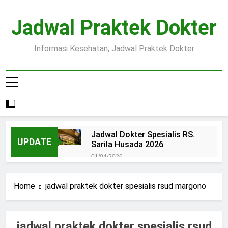
Skip
to
Jadwal Praktek Dokter
content
Informasi Kesehatan, Jadwal Praktek Dokter
Jadwal Dokter Spesialis RS.
UPDATE
Sarila Husada 2026
01/04/2026
Jadwal Praktek Dokter RS.
Dr.Oen Solo
Home
jadwal praktek dokter spesialis rsud margono
15/07/2025
Pendaftaran Pasien BPJS
RSUD Margono
jadwal praktek dokter spesialis rsud
15/07/2025