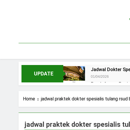
Skip
to
content
Jadwal Dokter Spe
UPDATE
01/04/2026
Pendaftaran Pas
15/07/2025
Jadwal Praktek D
Home
jadwal praktek dokter spesialis tulang rsu
15/07/2025
Jadwal Dokter RS.
15/07/2025
jadwal praktek dokter spesialis t
Pendaftaran Pasi