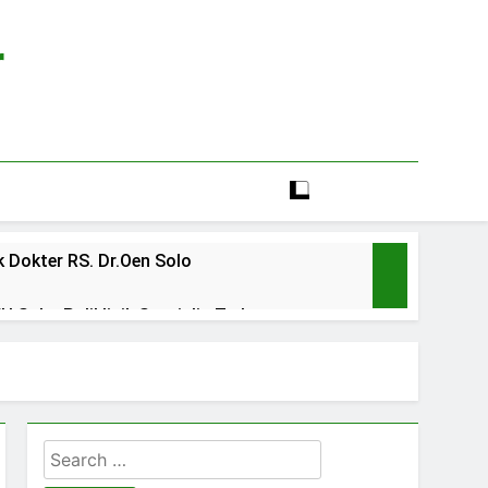
r
 Dokter RS. Dr.Oen Solo
 Solo: Poliklinik Spesialis Terbaru
line rs sarila husada sragen
lia Hati Wonogiri
Search
ien BPJS RSUD Banyumas
for: