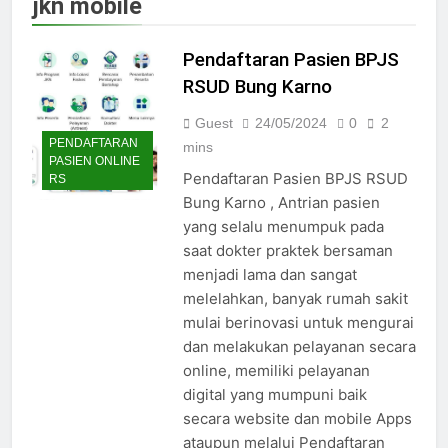
jkn mobile
Jadwal Dokter RS PKU Solo:
Poliklinik Spesialis Terbaru
Pendaftaran Pasien BPJS
15/07/2025
Jadwal Praktek Dokter RS
RSUD Bung Karno
Maguan Husada Wonogiri
Guest
24/05/2024
0
2
15/07/2025
PENDAFTARAN
Daftar online rs sarila
mins
PASIEN ONLINE
husada sragen
Pendaftaran Pasien BPJS RSUD
RS
15/07/2025
Bung Karno , Antrian pasien
Jadwal Dokter RS. Puri Asih
yang selalu menumpuk pada
Salatiga 2025
saat dokter praktek bersaman
15/07/2025
menjadi lama dan sangat
Jadwal Dokter RS Mulia
Hati Wonogiri
melelahkan, banyak rumah sakit
mulai berinovasi untuk mengurai
15/07/2025
Pendaftaran Pasien BPJS
dan melakukan pelayanan secara
RSUD Bung Karno
online, memiliki pelayanan
24/05/2024
digital yang mumpuni baik
Pendaftaran Pasien BPJS
secara website dan mobile Apps
RSUD Banyumas
ataupun melalui Pendaftaran