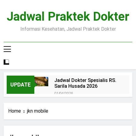
Skip
to
Jadwal Praktek Dokter
content
Informasi Kesehatan, Jadwal Praktek Dokter
Jadwal Dokter Spesialis RS.
UPDATE
Sarila Husada 2026
01/04/2026
Jadwal Praktek Dokter RS.
Dr.Oen Solo
Home
jkn mobile
15/07/2025
Pendaftaran Pasien BPJS
RSUD Margono
15/07/2025