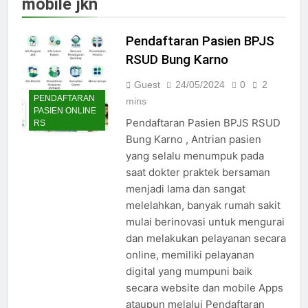
mobile jkn
Jadwal Dokter RS PKU Solo:
Poliklinik Spesialis Terbaru
Pendaftaran Pasien BPJS
15/07/2025
Jadwal Praktek Dokter RS
RSUD Bung Karno
Maguan Husada Wonogiri
Guest
24/05/2024
0
2
15/07/2025
PENDAFTARAN
Daftar online rs sarila
mins
PASIEN ONLINE
husada sragen
Pendaftaran Pasien BPJS RSUD
RS
15/07/2025
Bung Karno , Antrian pasien
Jadwal Dokter RS. Puri Asih
yang selalu menumpuk pada
Salatiga 2025
saat dokter praktek bersaman
15/07/2025
menjadi lama dan sangat
Jadwal Dokter RS Mulia
Hati Wonogiri
melelahkan, banyak rumah sakit
mulai berinovasi untuk mengurai
15/07/2025
Pendaftaran Pasien BPJS
dan melakukan pelayanan secara
RSUD Bung Karno
online, memiliki pelayanan
24/05/2024
digital yang mumpuni baik
Pendaftaran Pasien BPJS
secara website dan mobile Apps
RSUD Banyumas
ataupun melalui Pendaftaran