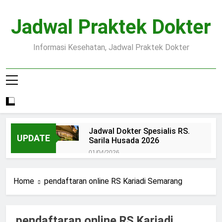
Skip
to
Jadwal Praktek Dokter
content
Informasi Kesehatan, Jadwal Praktek Dokter
Jadwal Dokter Spesialis RS.
UPDATE
Sarila Husada 2026
01/04/2026
Jadwal Praktek Dokter RS.
Dr.Oen Solo
Home
pendaftaran online RS Kariadi Semarang
15/07/2025
Pendaftaran Pasien BPJS
RSUD Margono
pendaftaran online RS Kariadi
15/07/2025