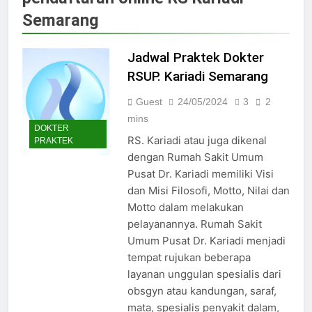
Jadwal Dokter RS PKU Solo:
Semarang
Poliklinik Spesialis Terbaru
15/07/2025
Jadwal Praktek Dokter RS
Jadwal Praktek Dokter
Maguan Husada Wonogiri
RSUP. Kariadi Semarang
15/07/2025
Daftar online rs sarila
Guest
24/05/2024
3
2
husada sragen
mins
DOKTER
15/07/2025
RS. Kariadi atau juga dikenal
PRAKTEK
Jadwal Dokter RS. Puri Asih
dengan Rumah Sakit Umum
Salatiga 2025
Pusat Dr. Kariadi memiliki Visi
15/07/2025
dan Misi Filosofi, Motto, Nilai dan
Jadwal Dokter RS Mulia
Motto dalam melakukan
Hati Wonogiri
pelayanannya. Rumah Sakit
15/07/2025
Pendaftaran Pasien BPJS
Umum Pusat Dr. Kariadi menjadi
RSUD Bung Karno
tempat rujukan beberapa
24/05/2024
layanan unggulan spesialis dari
Pendaftaran Pasien BPJS
obsgyn atau kandungan, saraf,
RSUD Banyumas
mata, spesialis penyakit dalam,