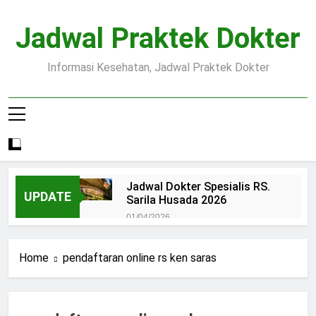
Skip
to
Jadwal Praktek Dokter
content
Informasi Kesehatan, Jadwal Praktek Dokter
Jadwal Dokter Spesialis RS.
UPDATE
Sarila Husada 2026
01/04/2026
Jadwal Praktek Dokter RS.
Dr.Oen Solo
Home
pendaftaran online rs ken saras
15/07/2025
Pendaftaran Pasien BPJS
RSUD Margono
15/07/2025