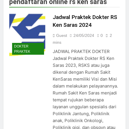
pendaftaran online rs ken saras
Jadwal Dokter RS PKU Solo:
Poliklinik Spesialis Terbaru
Jadwal Praktek Dokter RS
15/07/2025
Jadwal Praktek Dokter RS
Ken Saras 2024
Maguan Husada Wonogiri
Guest
24/05/2024
0
2
15/07/2025
Daftar online rs sarila
mins
DOKTER
husada sragen
JADWAL PRAKTEK DOKTER
PRAKTEK
15/07/2025
Jadwal Praktek Dokter RS Ken
Jadwal Dokter RS. Puri Asih
Saras 2023, RSKS atau juga
Salatiga 2025
dikenal dengan Rumah Sakit
15/07/2025
KenSaras memiliki Visi dan Misi
Jadwal Dokter RS Mulia
Hati Wonogiri
dalam melakukan pelayanannya.
Rumah Sakit Ken Saras menjadi
15/07/2025
Pendaftaran Pasien BPJS
tempat rujukan beberapa
RSUD Bung Karno
layanan unggulan spesialis dari
24/05/2024
Poliklinik Jantung, Poliklinik
Pendaftaran Pasien BPJS
anak, Poliklinik Onkologi,
RSUD Banyumas
Poliklinik gigi, dan obsgyn atau