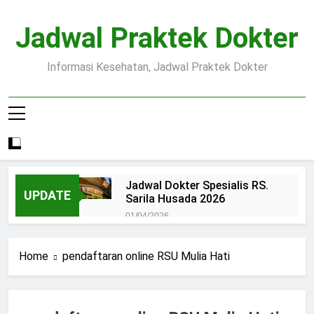
Skip
to
Jadwal Praktek Dokter
content
Informasi Kesehatan, Jadwal Praktek Dokter
Jadwal Dokter Spesialis RS.
UPDATE
Sarila Husada 2026
01/04/2026
Jadwal Praktek Dokter RS.
Dr.Oen Solo
Home
pendaftaran online RSU Mulia Hati
15/07/2025
Pendaftaran Pasien BPJS
RSUD Margono
15/07/2025