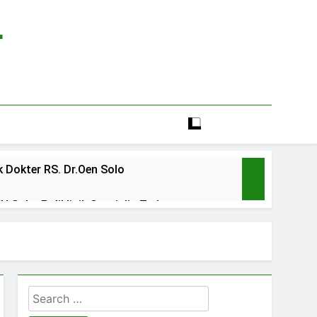
r
 Dokter RS. Dr.Oen Solo
 Solo: Poliklinik Spesialis Terbaru
line rs sarila husada sragen
lia Hati Wonogiri
Search
ien BPJS RSUD Banyumas
for: