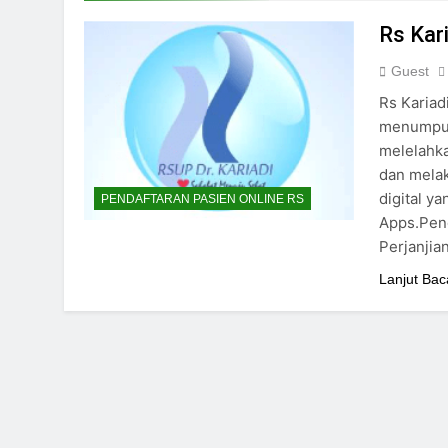
24/05/2024
Rs Kari
Guest
Rs Kariad
menumpuk 
melelahka
dan melak
digital y
PENDAFTARAN PASIEN ONLINE RS
Apps.Pend
Perjanjia
Lanjut Bac