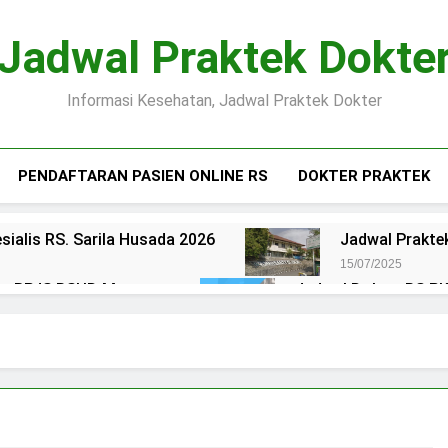
Jadwal Praktek Dokte
Informasi Kesehatan, Jadwal Praktek Dokter
PENDAFTARAN PASIEN ONLINE RS
DOKTER PRAKTEK
sialis RS. Sarila Husada 2026
Jadwal Praktek
15/07/2025
ien BPJS RSUD Margono
Jadwal Dokter RS PKU
15/07/2025
okter RS Maguan Husada Wonogiri
Daftar on
15/07/2025
 Puri Asih Salatiga 2025
Jadwal Dokter RS Mu
15/07/2025
en BPJS RSUD Bung Karno
Pendaftaran Pas