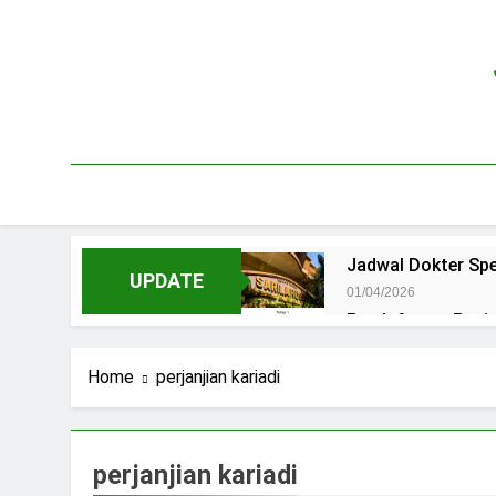
Skip
to
content
Jadwal Dokter Spe
UPDATE
01/04/2026
Pendaftaran Pas
15/07/2025
Jadwal Praktek D
Home
perjanjian kariadi
15/07/2025
Jadwal Dokter RS.
15/07/2025
perjanjian kariadi
Pendaftaran Pasi