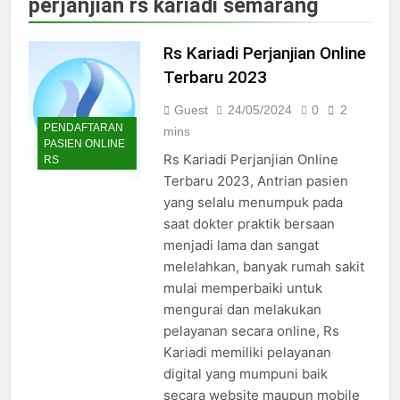
perjanjian rs kariadi semarang
Jadwal Dokter RS PKU Solo:
Poliklinik Spesialis Terbaru
Rs Kariadi Perjanjian Online
15/07/2025
Jadwal Praktek Dokter RS
Terbaru 2023
Maguan Husada Wonogiri
Guest
24/05/2024
0
2
15/07/2025
PENDAFTARAN
Daftar online rs sarila
mins
PASIEN ONLINE
husada sragen
Rs Kariadi Perjanjian Online
RS
15/07/2025
Terbaru 2023, Antrian pasien
Jadwal Dokter RS. Puri Asih
yang selalu menumpuk pada
Salatiga 2025
saat dokter praktik bersaan
15/07/2025
menjadi lama dan sangat
Jadwal Dokter RS Mulia
Hati Wonogiri
melelahkan, banyak rumah sakit
mulai memperbaiki untuk
15/07/2025
Pendaftaran Pasien BPJS
mengurai dan melakukan
RSUD Bung Karno
pelayanan secara online, Rs
24/05/2024
Kariadi memiliki pelayanan
Pendaftaran Pasien BPJS
digital yang mumpuni baik
RSUD Banyumas
secara website maupun mobile