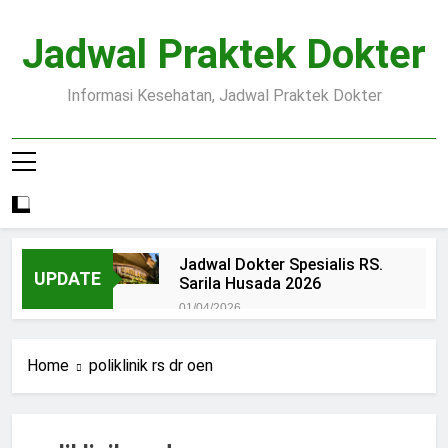
Skip
to
Jadwal Praktek Dokter
content
Informasi Kesehatan, Jadwal Praktek Dokter
Jadwal Dokter Spesialis RS.
UPDATE
Sarila Husada 2026
01/04/2026
Jadwal Praktek Dokter RS.
Dr.Oen Solo
Home
poliklinik rs dr oen
15/07/2025
Pendaftaran Pasien BPJS
RSUD Margono
15/07/2025