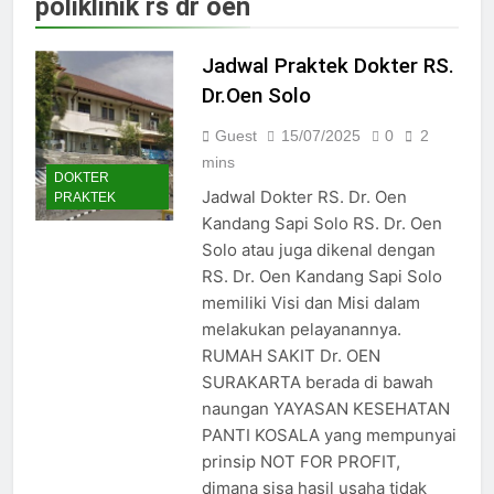
poliklinik rs dr oen
Jadwal Dokter RS PKU Solo:
Poliklinik Spesialis Terbaru
Jadwal Praktek Dokter RS.
15/07/2025
Jadwal Praktek Dokter RS
Dr.Oen Solo
Maguan Husada Wonogiri
Guest
15/07/2025
0
2
15/07/2025
Daftar online rs sarila
mins
DOKTER
husada sragen
Jadwal Dokter RS. Dr. Oen
PRAKTEK
15/07/2025
Kandang Sapi Solo RS. Dr. Oen
Jadwal Dokter RS. Puri Asih
Solo atau juga dikenal dengan
Salatiga 2025
RS. Dr. Oen Kandang Sapi Solo
15/07/2025
memiliki Visi dan Misi dalam
Jadwal Dokter RS Mulia
Hati Wonogiri
melakukan pelayanannya.
RUMAH SAKIT Dr. OEN
15/07/2025
Pendaftaran Pasien BPJS
SURAKARTA berada di bawah
RSUD Bung Karno
naungan YAYASAN KESEHATAN
24/05/2024
PANTI KOSALA yang mempunyai
Pendaftaran Pasien BPJS
prinsip NOT FOR PROFIT,
RSUD Banyumas
dimana sisa hasil usaha tidak