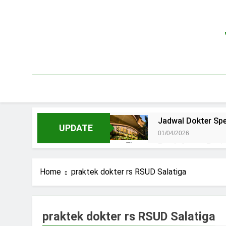
Skip
to
content
Jadwal Dokter Spe
UPDATE
01/04/2026
Pendaftaran Pas
15/07/2025
Jadwal Praktek D
Home
praktek dokter rs RSUD Salatiga
15/07/2025
Jadwal Dokter RS.
15/07/2025
praktek dokter rs RSUD Salatiga
Pendaftaran Pasi