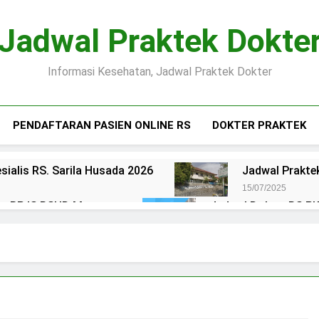
Jadwal Praktek Dokte
Informasi Kesehatan, Jadwal Praktek Dokter
PENDAFTARAN PASIEN ONLINE RS
DOKTER PRAKTEK
sialis RS. Sarila Husada 2026
Jadwal Praktek
15/07/2025
ien BPJS RSUD Margono
Jadwal Dokter RS PKU
15/07/2025
okter RS Maguan Husada Wonogiri
Daftar on
15/07/2025
 Puri Asih Salatiga 2025
Jadwal Dokter RS Mu
15/07/2025
en BPJS RSUD Bung Karno
Pendaftaran Pas