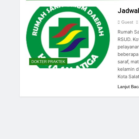
24/05/2024
Jadwal
Guest
Rumah Sak
RSUD. Kot
pelayanan
beberapa 
saraf, mat
DOKTER PRAKTEK
kelamin d
Kota Sala
Lanjut Bac