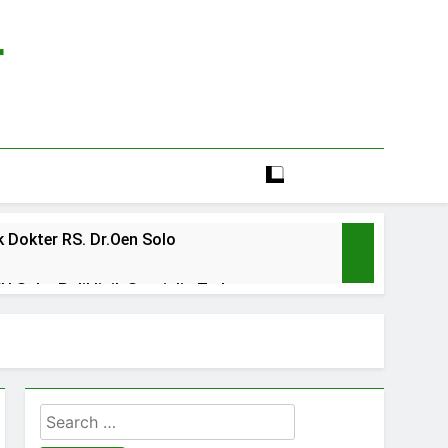
r
 Dokter RS. Dr.Oen Solo
 Solo: Poliklinik Spesialis Terbaru
line rs sarila husada sragen
lia Hati Wonogiri
Search
ien BPJS RSUD Banyumas
for: