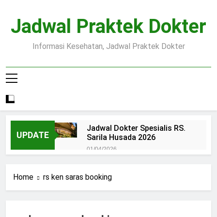
Skip
to
Jadwal Praktek Dokter
content
Informasi Kesehatan, Jadwal Praktek Dokter
Jadwal Dokter Spesialis RS.
UPDATE
Sarila Husada 2026
01/04/2026
Jadwal Praktek Dokter RS.
Dr.Oen Solo
Home
rs ken saras booking
15/07/2025
Pendaftaran Pasien BPJS
RSUD Margono
15/07/2025