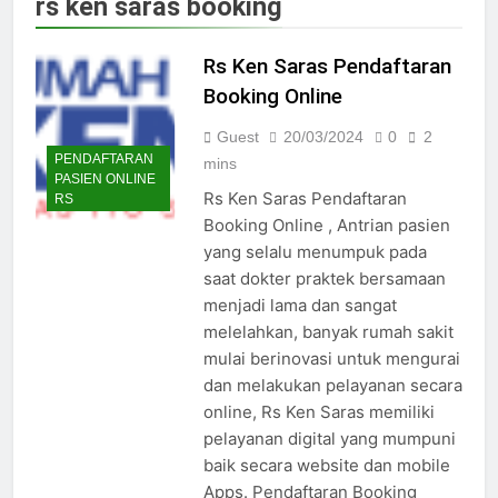
rs ken saras booking
Jadwal Dokter RS PKU Solo:
Poliklinik Spesialis Terbaru
Rs Ken Saras Pendaftaran
15/07/2025
Jadwal Praktek Dokter RS
Booking Online
Maguan Husada Wonogiri
Guest
20/03/2024
0
2
15/07/2025
PENDAFTARAN
Daftar online rs sarila
mins
PASIEN ONLINE
husada sragen
Rs Ken Saras Pendaftaran
RS
15/07/2025
Booking Online , Antrian pasien
Jadwal Dokter RS. Puri Asih
yang selalu menumpuk pada
Salatiga 2025
saat dokter praktek bersamaan
15/07/2025
menjadi lama dan sangat
Jadwal Dokter RS Mulia
Hati Wonogiri
melelahkan, banyak rumah sakit
mulai berinovasi untuk mengurai
15/07/2025
Pendaftaran Pasien BPJS
dan melakukan pelayanan secara
RSUD Bung Karno
online, Rs Ken Saras memiliki
24/05/2024
pelayanan digital yang mumpuni
Pendaftaran Pasien BPJS
baik secara website dan mobile
RSUD Banyumas
Apps. Pendaftaran Booking