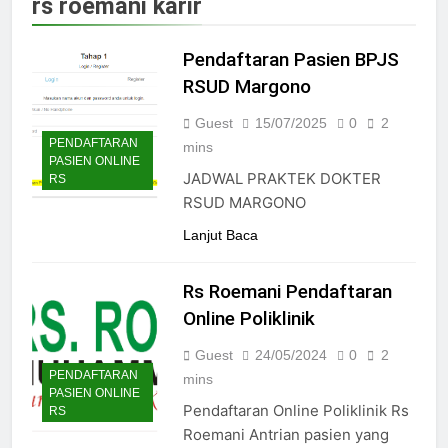
rs roemani karir
Jadwal Dokter RS PKU Solo:
Poliklinik Spesialis Terbaru
Pendaftaran Pasien BPJS
15/07/2025
Jadwal Praktek Dokter RS
RSUD Margono
Maguan Husada Wonogiri
Guest
15/07/2025
0
2
15/07/2025
PENDAFTARAN
Daftar online rs sarila
mins
PASIEN ONLINE
husada sragen
JADWAL PRAKTEK DOKTER
RS
15/07/2025
RSUD MARGONO
Jadwal Dokter RS. Puri Asih
Salatiga 2025
Lanjut Baca
15/07/2025
Jadwal Dokter RS Mulia
Rs Roemani Pendaftaran
Hati Wonogiri
Online Poliklinik
15/07/2025
Pendaftaran Pasien BPJS
Guest
24/05/2024
0
2
RSUD Bung Karno
PENDAFTARAN
mins
24/05/2024
PASIEN ONLINE
Pendaftaran Online Poliklinik Rs
Pendaftaran Pasien BPJS
RS
RSUD Banyumas
Roemani Antrian pasien yang