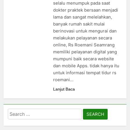
24/05/2024
selalu menumpuk pada saat
dokter praktek bersaan menjadi
lama dan sangat melelahkan,
banyak rumah sakit mulai
berinovasi untuk mengurai dan
melakukan pelayanan secara
online, Rs Roemani Seamrang
memiliki pelayanan digital yang
mumpuni baik secara website
dan mobile Apps. tidak hanya itu
untuk informasi tempat tidur rs
roemani…
Lanjut Baca
Search
for: