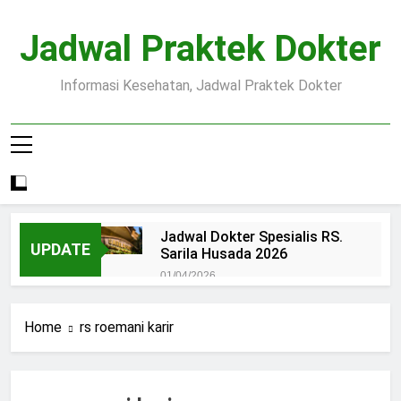
Skip
to
Jadwal Praktek Dokter
content
Informasi Kesehatan, Jadwal Praktek Dokter
Jadwal Dokter Spesialis RS.
UPDATE
Sarila Husada 2026
01/04/2026
Jadwal Praktek Dokter RS.
Dr.Oen Solo
Home
rs roemani karir
15/07/2025
Pendaftaran Pasien BPJS
RSUD Margono
15/07/2025