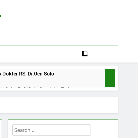
r
 Dokter RS. Dr.Oen Solo
 Solo: Poliklinik Spesialis Terbaru
line rs sarila husada sragen
lia Hati Wonogiri
Search
ien BPJS RSUD Banyumas
for: