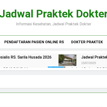
Jadwal Praktek Dokte
Informasi Kesehatan, Jadwal Praktek Dokter
PENDAFTARAN PASIEN ONLINE RS
DOKTER PRAKTEK
sialis RS. Sarila Husada 2026
Jadwal Praktek
15/07/2025
ien BPJS RSUD Margono
Jadwal Dokter RS PKU
15/07/2025
okter RS Maguan Husada Wonogiri
Daftar on
15/07/2025
 Puri Asih Salatiga 2025
Jadwal Dokter RS Mu
15/07/2025
en BPJS RSUD Bung Karno
Pendaftaran Pas