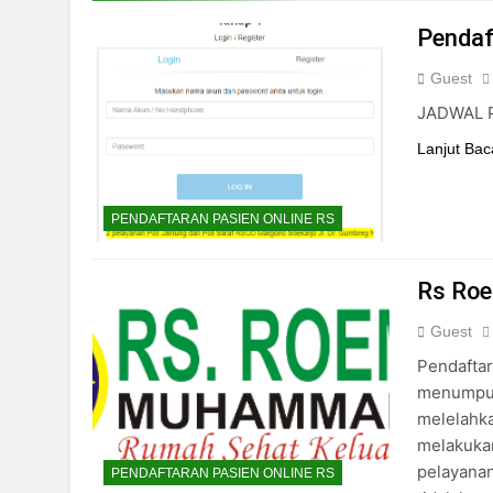
24/05/2024
Pendaf
Guest
JADWAL 
Lanjut Bac
PENDAFTARAN PASIEN ONLINE RS
Rs Roe
Guest
Pendaftar
menumpuk
melelahka
melakuka
pelayanan
PENDAFTARAN PASIEN ONLINE RS