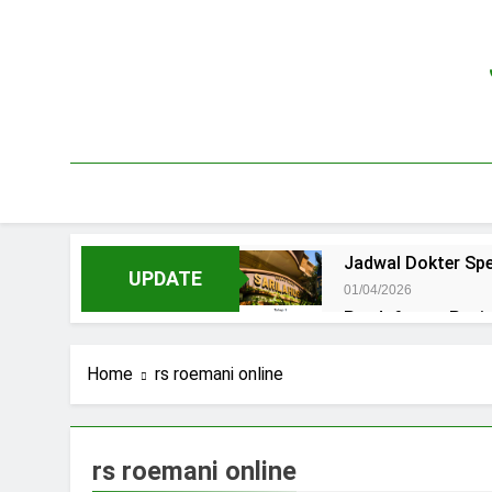
Skip
to
content
Jadwal Dokter Spe
UPDATE
01/04/2026
Pendaftaran Pas
15/07/2025
Jadwal Praktek D
Home
rs roemani online
15/07/2025
Jadwal Dokter RS.
15/07/2025
rs roemani online
Pendaftaran Pasi