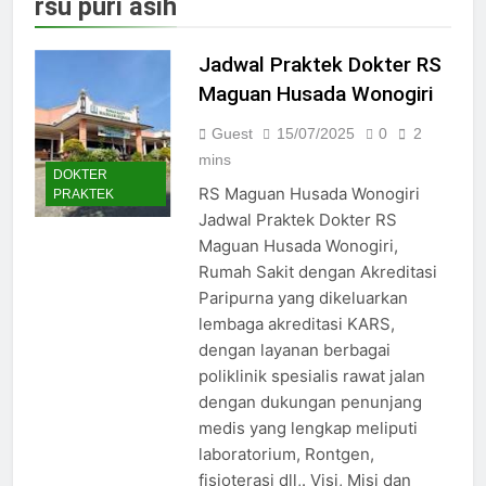
rsu puri asih
Jadwal Dokter RS PKU Solo:
Poliklinik Spesialis Terbaru
Jadwal Praktek Dokter RS
15/07/2025
Jadwal Praktek Dokter RS
Maguan Husada Wonogiri
Maguan Husada Wonogiri
Guest
15/07/2025
0
2
15/07/2025
Daftar online rs sarila
mins
DOKTER
husada sragen
RS Maguan Husada Wonogiri
PRAKTEK
15/07/2025
Jadwal Praktek Dokter RS
Jadwal Dokter RS. Puri Asih
Maguan Husada Wonogiri,
Salatiga 2025
Rumah Sakit dengan Akreditasi
15/07/2025
Paripurna yang dikeluarkan
Jadwal Dokter RS Mulia
Hati Wonogiri
lembaga akreditasi KARS,
dengan layanan berbagai
15/07/2025
Pendaftaran Pasien BPJS
poliklinik spesialis rawat jalan
RSUD Bung Karno
dengan dukungan penunjang
24/05/2024
medis yang lengkap meliputi
Pendaftaran Pasien BPJS
laboratorium, Rontgen,
RSUD Banyumas
fisioterasi dll,. Visi, Misi dan