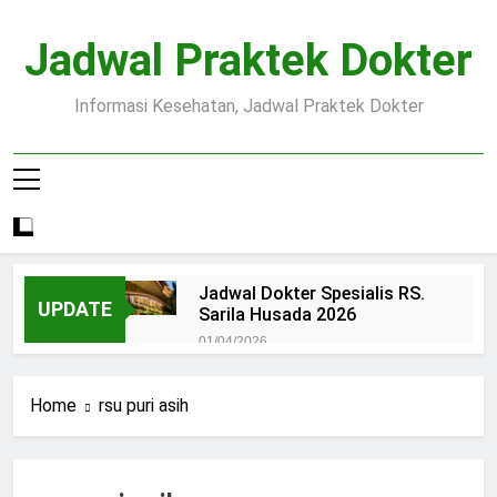
Skip
to
Jadwal Praktek Dokter
content
Informasi Kesehatan, Jadwal Praktek Dokter
Jadwal Dokter Spesialis RS.
UPDATE
Sarila Husada 2026
01/04/2026
Jadwal Praktek Dokter RS.
Dr.Oen Solo
Home
rsu puri asih
15/07/2025
Pendaftaran Pasien BPJS
RSUD Margono
15/07/2025