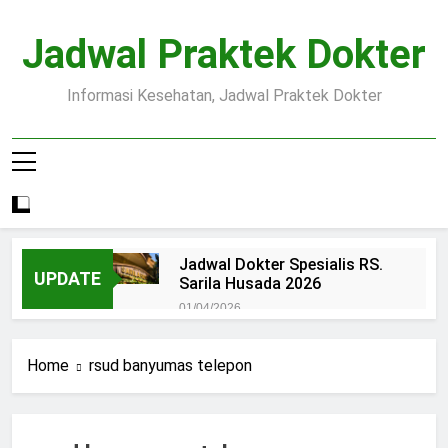
Skip
to
Jadwal Praktek Dokter
content
Informasi Kesehatan, Jadwal Praktek Dokter
Jadwal Dokter Spesialis RS.
UPDATE
Sarila Husada 2026
01/04/2026
Jadwal Praktek Dokter RS.
Dr.Oen Solo
Home
rsud banyumas telepon
15/07/2025
Pendaftaran Pasien BPJS
RSUD Margono
15/07/2025