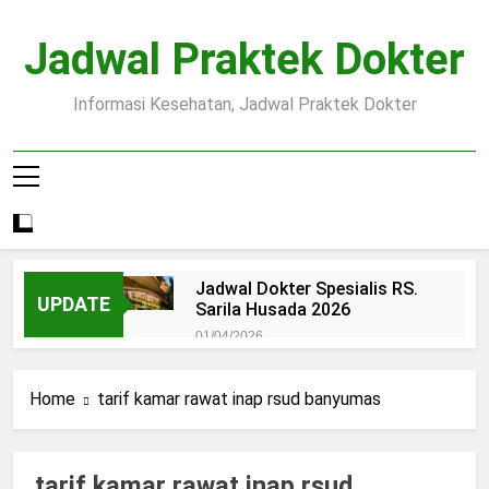
Skip
to
Jadwal Praktek Dokter
content
Informasi Kesehatan, Jadwal Praktek Dokter
Jadwal Dokter Spesialis RS.
UPDATE
Sarila Husada 2026
01/04/2026
Jadwal Praktek Dokter RS.
Dr.Oen Solo
Home
tarif kamar rawat inap rsud banyumas
15/07/2025
Pendaftaran Pasien BPJS
RSUD Margono
tarif kamar rawat inap rsud
15/07/2025