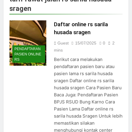
Jadwal Dokter RS PKU Solo:
sragen
Poliklinik Spesialis Terbaru
15/07/2025
Jadwal Praktek Dokter RS
Daftar online rs sarila
Maguan Husada Wonogiri
husada sragen
15/07/2025
Daftar online rs sarila
Guest
15/07/2025
0
2
husada sragen
PENDAFTARAN
mins
PASIEN ONLINE
15/07/2025
Berikut cara melakukan
RS
Jadwal Dokter RS. Puri Asih
pendaftaran pasien baru atau
Salatiga 2025
pasien lama rs sarila husada
15/07/2025
sragen Daftar online rs sarila
Jadwal Dokter RS Mulia
husada sragen Cara Pasien Baru
Hati Wonogiri
Baca Juga: Pendaftaran Pasien
15/07/2025
Pendaftaran Pasien BPJS
BPJS RSUD Bung Karno Cara
RSUD Bung Karno
Pasien Lama Daftar online rs
24/05/2024
sarila husada Sragen Untuk lebih
Pendaftaran Pasien BPJS
memastikan silakan
RSUD Banyumas
menghubungi kontak center