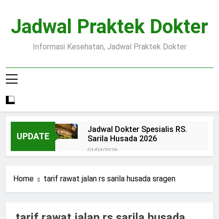
Skip
to
Jadwal Praktek Dokter
content
Informasi Kesehatan, Jadwal Praktek Dokter
Jadwal Dokter Spesialis RS.
UPDATE
Sarila Husada 2026
01/04/2026
Jadwal Praktek Dokter RS.
Dr.Oen Solo
Home
tarif rawat jalan rs sarila husada sragen
15/07/2025
Pendaftaran Pasien BPJS
RSUD Margono
tarif rawat jalan rs sarila husada
15/07/2025