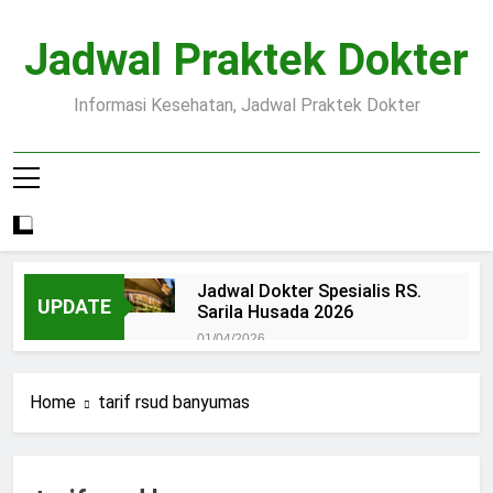
Skip
to
Jadwal Praktek Dokter
content
Informasi Kesehatan, Jadwal Praktek Dokter
Jadwal Dokter Spesialis RS.
UPDATE
Sarila Husada 2026
01/04/2026
Jadwal Praktek Dokter RS.
Dr.Oen Solo
Home
tarif rsud banyumas
15/07/2025
Pendaftaran Pasien BPJS
RSUD Margono
15/07/2025